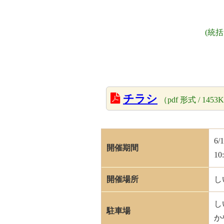
(統
チラシ
（pdf 形式 / 1453
6/
開催期間
10
開催場所
し
し
駐車場
か