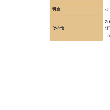
料金
ひ
対象
その他
保
ご